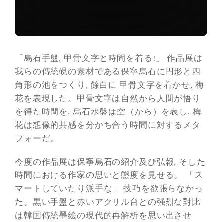
「烏石手盤, 甲骨文字と時間を着る!」 作品展は
我らの傳統硯の素材である保寧烏石に円形と四
角形の池をつくり, 餘白に 甲骨文字を着かせ, 梅
花を表現した。甲骨文字は自然から人間が悟り
を得た時間を, 烏石水盤は空（から）を表し, 梅
花は想像的共感を分かち合う時間に対するメタ
フォーだ。
今度の作品展は保寧烏石の紹介及び弘報, そした
時間における作家の思いと態度を見せる。 「ス
マートしていたり派手な」 技巧を欲張らなかっ
た。黒い手盤と赤いアクリル台との强烈な對比
は韓国傳統墨絵の現代的再解析を思い出させ