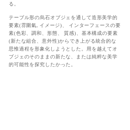
る。
テーブル形の烏石オブジェを通して造形美
学的
要素
(
雰圍氣
,
イメージ
)
、 インターフェースの要
素
(
色彩、調和、形態、 質感
)
、基本構成の要素
(
新たな組合、意外性
)
からでき上がる統合的な
思惟過程を形象化しようとした。用を越えてオ
ブジェのそのままの新たな、または純粹な美
学
的可能性
を探究したかった。