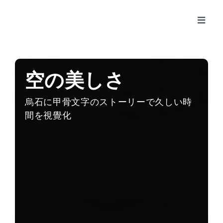
Skip
to
Toggle
content
Naviga
Works
空の美しさ
About
烏石に甲骨文字のストーリーで久しい時
間を視覺化
KR
JP
EN