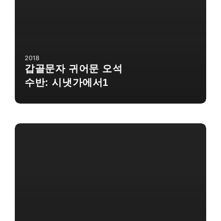
2018
갑골문자 귀어문 오석
수반: 시냇가에서1