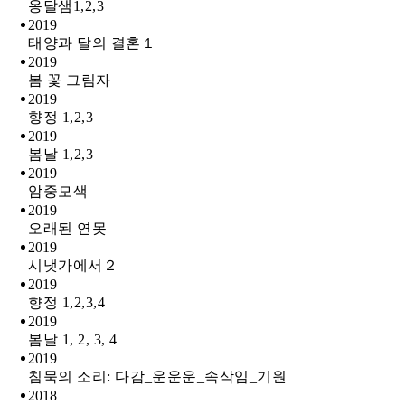
옹달샘1,2,3
2019
태양과 달의 결혼１
2019
봄 꽃 그림자
2019
향정 1,2,3
2019
봄날 1,2,3
2019
암중모색
2019
오래된 연못
2019
시냇가에서２
2019
향정 1,2,3,4
2019
봄날 1, 2, 3, 4
2019
침묵의 소리: 다감_운운운_속삭임_기원
2018