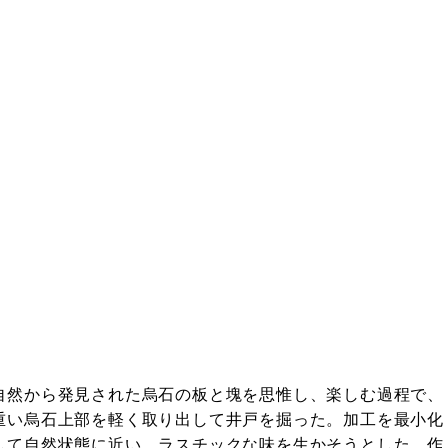
自然から
発見
された烏石の板と塊を思惟し、
楽
しむ過程で、
重い烏石上部を
軽
く取り出して井
戸
を掘った。加工を最小化
して自然
状態
に近い、ラスチックな味を生かそうとした。作