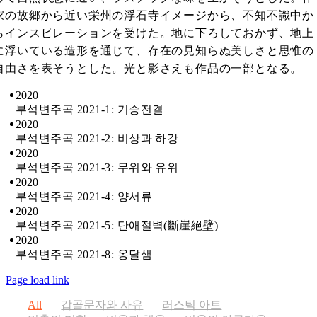
家の故
郷
から近い
栄州
の浮石寺イメージから、不知不識中か
らインスピレーションを受けた。地に下ろしておかず、地上
に浮いている造形を通じて、存在の見知らぬ美しさと思惟の
自由さを表そうとした。光と影さえも作品の一部となる。
2020
부석변주곡 2021-1: 기승전결
2020
부석변주곡 2021-2: 비상과 하강
2020
부석변주곡 2021-3: 무위와 유위
2020
부석변주곡 2021-4: 양서류
2020
부석변주곡 2021-5: 단애절벽(斷崖絕壁)
2020
부석변주곡 2021-8: 옹달샘
Page load link
All
갑골문자와 사유
러스틱 아트