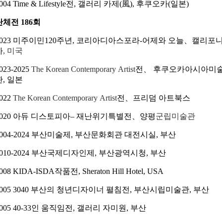
004 Time & Lifestyle전, 갤러리 카제(風), 후쿠오카(일본)
단체전 186회
023
미주이
민120주년,
코리아디아스포라-어제와 오늘、캘리포
아
,
미
국
023-2025
The Korean Contemporary Artist
전、
후쿠오카아시아
미
관
,
일본
022
The Korean Contemporary Artist
전、프리덤 아트북스
2020 아듀 디스토피아
– 재난위기특별전、양평
군립미술관
2004-2024 부산미술제, 부산문화회관 대전시실, 부산
2010-2024 부산국제디자인제, 부산광역시청, 부산
008 KIDA-ISDA작품전, Sheraton Hill Hotel, USA
2005 3040 부산의 청년디자이너 펼침전, 부산시립미술관, 부산
2005 40-33인 움직임전, 갤러리 자미원, 부산