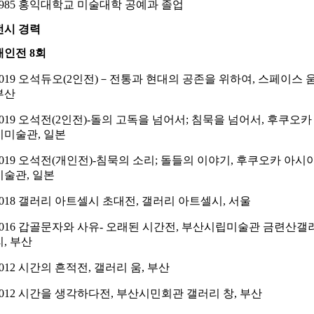
1985 홍익대학교 미술대학 공예과 졸업
전시 경력
개인전 8회
2019 오석듀오(2인전)－전통과 현대의 공존을 위하여
,
스페이스 움
부산
2019 오석전(2인전)-돌의 고독을 넘어서; 침묵을 넘어서, 후쿠오카
시미술관, 일본
2019 오석전(개인전)-침묵의 소리; 돌들의 이야기, 후쿠오카 아시
미술관, 일본
2018 갤러리 아트셀시 초대전, 갤러리 아트셀시, 서울
2016 갑골문자와 사유- 오래된 시간전, 부산시립미술관 금련산갤
리, 부산
2012 시간의 흔적전, 갤러리 움, 부산
2012 시간을 생각하다전, 부산시민회관 갤러리 창, 부산