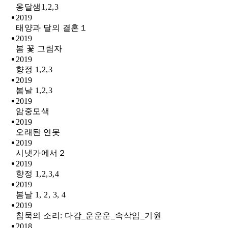
옹달샘1,2,3
2019
태양과 달의 결혼１
2019
봄 꽃 그림자
2019
향정 1,2,3
2019
봄날 1,2,3
2019
암중모색
2019
오래된 연못
2019
시냇가에서２
2019
향정 1,2,3,4
2019
봄날 1, 2, 3, 4
2019
침묵의 소리: 다감_운운운_속삭임_기원
2018