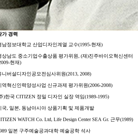
작가 경력
경남정보대학교 산업디자인계열 교수(1995-현재)
경상남도 중소기업수출상품 평가위원, (재)진주바이오혁신센터
2009-현재)
유니버설디자인공모전심사위원(2013, 2008)
지역혁신인력양성사업 신규과제 평가위원(2006-2008)
(주)한국 CITIZEN 정밀 디자인 실장 역임(1989-1995)
미국, 일본, 동남아시아 상품기획 및 제품개발
ITIZEN WATCH Co. Ltd, Life Design Center SEA Gr. 근무(1989)
1989 일본 구주예술공과대학 예술공학 석사