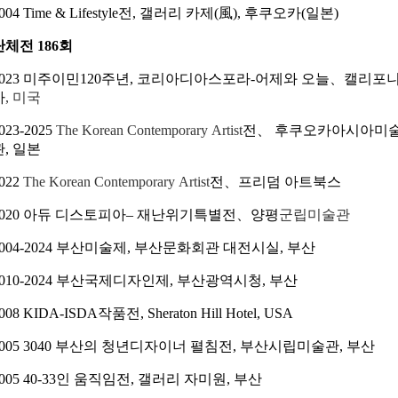
004 Time & Lifestyle전, 갤러리 카제(風), 후쿠오카(일본)
단체전 186회
023
미주이
민120주년,
코리아디아스포라-어제와 오늘、캘리포
아
,
미
국
023-2025
The Korean Contemporary Artist
전、
후쿠오카아시아
미
관
,
일본
022
The Korean Contemporary Artist
전、프리덤 아트북스
2020 아듀 디스토피아
– 재난위기특별전、양평
군립미술관
2004-2024 부산미술제, 부산문화회관 대전시실, 부산
2010-2024 부산국제디자인제, 부산광역시청, 부산
008 KIDA-ISDA작품전, Sheraton Hill Hotel, USA
2005 3040 부산의 청년디자이너 펼침전, 부산시립미술관, 부산
2005 40-33인 움직임전, 갤러리 자미원, 부산