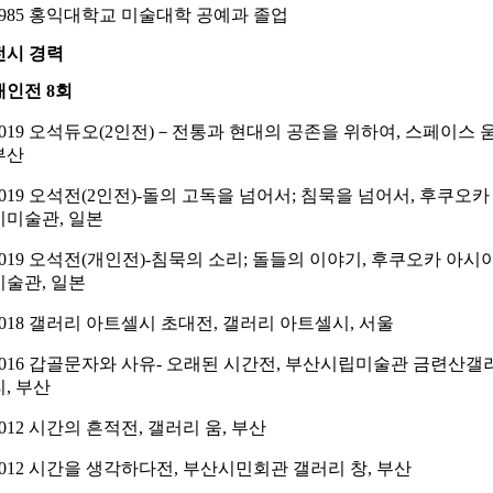
1985 홍익대학교 미술대학 공예과 졸업
전시 경력
개인전 8회
2019 오석듀오(2인전)－전통과 현대의 공존을 위하여
,
스페이스 움
부산
2019 오석전(2인전)-돌의 고독을 넘어서; 침묵을 넘어서, 후쿠오카
시미술관, 일본
2019 오석전(개인전)-침묵의 소리; 돌들의 이야기, 후쿠오카 아시
미술관, 일본
2018 갤러리 아트셀시 초대전, 갤러리 아트셀시, 서울
2016 갑골문자와 사유- 오래된 시간전, 부산시립미술관 금련산갤
리, 부산
2012 시간의 흔적전, 갤러리 움, 부산
2012 시간을 생각하다전, 부산시민회관 갤러리 창, 부산