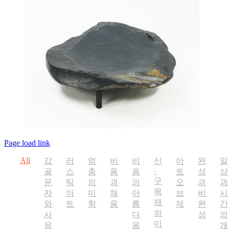
Page load link
All
갑
러
멈
비
비
신
아
완
일
·
골
스
춤
움
움
트
성
상
구
문
틱
의
과
의
오
과
과
목
자
아
미
채
아
브
비
시
재
와
트
학
움
름
제
완
간
의
사
다
성
의
미
유
움
개