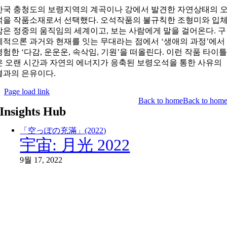
한국 충청도의 보령지역의 계곡이나 강에서 발견한 자연상태의 
석을 작품소재로서 선택했다
.
오석작품의 불규칙한 조형미와 입
감은 정중의 움직임의 세계이고
,
보는 사람에게 말을 걸어온다
.
구
체적으론 과거와 현재를 잇는 무대라는 점에서
‘
생애의 과정
’
에서
경험한
‘
다감
,
운운운
,
속삭임
,
기원
’
을 떠올린다
.
이런 작품 타이
은 오랜 시간과 자연의 에너지가 응축된 보령오석을 통한 사유의
결과의 은유이다
.
Page load link
Back to home
Back to hom
Insights Hub
「空っぽの充滿」(2022)
宇宙: 月光 2022
9월 17, 2022