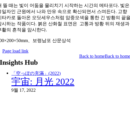
해 뜰 때는 빛이 어둠을 물리치기 시작하는 시간의 메타포다
.
빛은
유일자인 근원에서 나와 만유 속으로 확산되면서 스며든다
.
고향
이타카로 돌아온 오딧세우스처럼 암중모색을 통한 긴 방황의 끝
암시하는 작품이다
.
붉은 산화철 표면은
고통과 방황 뒤의 재생과
부활의 흔적을 암시한다
.
00×200×50mm
、보령남포
산문상석
Page load link
Back to home
Back to hom
Insights Hub
「空っぽの充滿」(2022)
宇宙: 月光 2022
9월 17, 2022