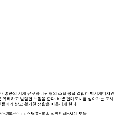
개 홍송의 시계 유닛과 나선형의 스틸 봉을 결합한 벽시계디자인
은 유쾌하고 발랄한 느낌을 준다
.
바쁜 현대도시를 살아가는 도시
인들에게 밝고 활기찬 생활을 떠올리게 한다
.
80×280×60mm,
스틸봉
+
홍송
실크인쇄
+
시계
모듈