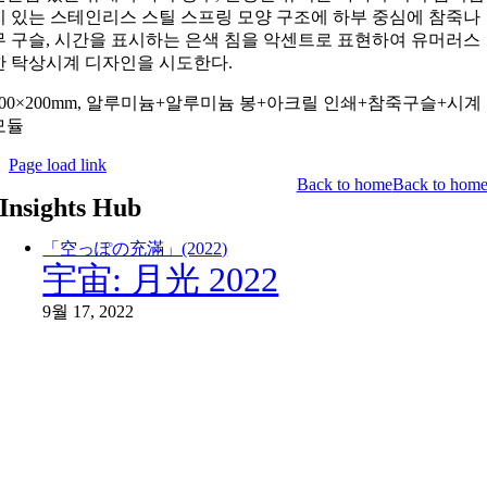
이 있는 스테인리스 스틸 스프링 모양 구조에 하부 중심에 참죽나
무 구슬
,
시간을 표시하는 은색 침을 악센트로 표현하여 유머러스
한 탁상시계 디자인을 시도한다
.
00×200mm,
알루미늄
+
알루미늄 봉
+
아크릴 인쇄
+
참죽구슬
+
시계
모듈
Page load link
Back to home
Back to hom
Insights Hub
「空っぽの充滿」(2022)
宇宙: 月光 2022
9월 17, 2022