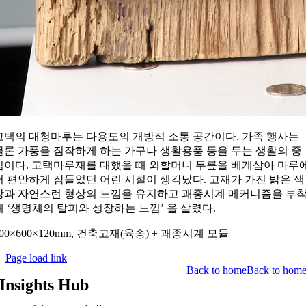
고택의 대청마루는 다용도의 개방적 소통 공간이다
.
가족 행사는
물론 가풍을 짐작하게 하는 가구나 생활용품 등을 두는 생활의 중
심이다
.
고택마루재를 대했을 때 외할머니 무릎을 베게삼아 마루
서 편안하게 잠들었던 어린 시절이 생각났다
.
고재가 가진 밝은 색
상과 자연스런 형상의 느낌을 유지하고 괘종시계 메커니즘을 부
해
‘
생명체의 탈피와 성장하는 느낌
’
을 살렸다
.
00×600×120mm,
건축고재
(
육송
) +
괘종시계
모듈
Page load link
Back to home
Back to hom
Insights Hub