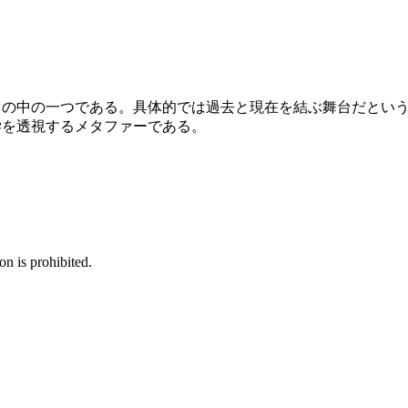
フの中の一つである。具
体的
では過去と現在を結ぶ舞台だとい
学
を透視するメタファーである。
n is prohibited.