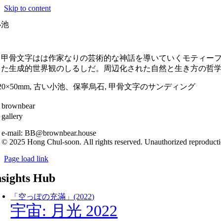
Skip to content
小池
と甲骨文字はは作家なりの芸術的な神話を導いていくモティー
った生成的世界
観
のしるしだ。周
辺化
された自然と生き方の哲
20×50mm,
古い小池、保寧烏石
,
甲骨文字のサンディング
brownbear
gallery
e-mail: BB@brownbear.house
© 2025 Hong Chul-soon. All rights reserved. Unauthorized reproductio
Page load link
nsights Hub
「空っぽの充滿」(2022)
宇宙: 月光 2022